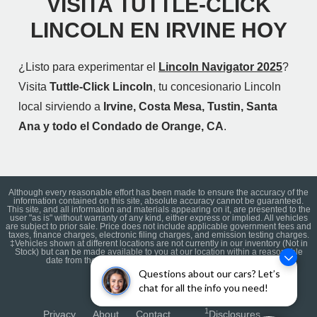
VISITA TUTTLE-CLICK
LINCOLN EN IRVINE HOY
¿Listo para experimentar el
Lincoln Navigator 2025
?
Visita
Tuttle-Click Lincoln
, tu concesionario Lincoln
local sirviendo a
Irvine, Costa Mesa, Tustin, Santa
Ana y todo el Condado de Orange, CA
.
Although every reasonable effort has been made to ensure the accuracy of the
information contained on this site, absolute accuracy cannot be guaranteed.
This site, and all information and materials appearing on it, are presented to the
user "as is" without warranty of any kind, either express or implied. All vehicles
are subject to prior sale. Price does not include applicable government fees and
taxes, finance charges, electronic filing charges, and emission testing charges.
‡Vehicles shown at different locations are not currently in our inventory (Not in
Stock) but can be made available to you at our location within a reasonable
date from the time of your request, not to exceed one week.
Questions about our cars? Let’s
chat for all the info you need!
1
Privacy
About
Contact
Disclosures